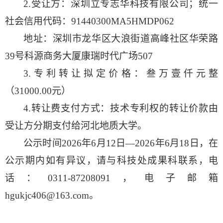
2.
受让方：
深圳立专志华科技有限公司
；统一
社会信用代码：
91440300MA5HMDP062
地址：
深圳市龙华区大浪街道高峰社区华荣路
39
号科源商务大厦康瑞时代广场
507
3.
专利转让拟定价格：
叁
万
壹
仟元整
（
31
000.00
元）
4.
转让费支付方式：技术专利权的转让价款由
受让方分期支付给河北地质大学。
公示时间
2026
年
6
月
12
日
—20
26
年
6
月
18
日，在
公示期内如有异议，请与科技处成果科联系，电
话：
0311-
87208091
，电子邮箱
hgukjc406@163.com
。