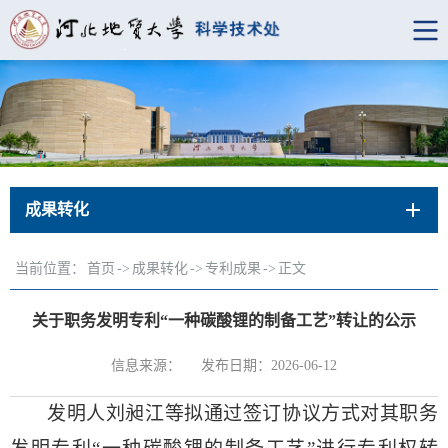
成果转化
当前位置：
首页
->
成果转化
->
专利成果
->
正文
关于职务发明专利“一种碳酸锂的制备工艺”转让的公示
信息来源：
发布日期：2026-06-12
发明人
刘昶江
等拟通过签订协议方式对其职务